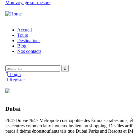
Mon voyage sur mesure
Accueil
Tours
Destinations
Blog
Nos contacts
Login
Register
Dubai
<h4>Dubai</h4> Métropole cosmopolite des Émirats arabes unis, éblou
les centres commerciaux luxueux invitent au shopping. Des îles artif
parcs à thème époustouflants tels que Dubai Parks and Resorts et IM