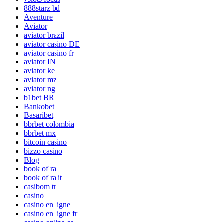
888starz bd
Aventure
Aviator
aviator brazil
aviator casino DE
aviator casino fr
aviator IN
aviator ke
aviator mz
aviator ng
b1bet BR
Bankobet
Basaribet
bbrbet colombia
bbrbet mx
bitcoin casino
bizzo casino
Blog
book of ra
book of ra it
casibom tr
casino
casino en ligne
casino en ligne fr