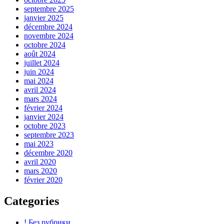
septembre 2025
janvier 2025
décembre 2024
novembre 2024
octobre 2024
août 2024
juillet 2024
juin 2024
mai 2024
avril 2024
mars 2024
février 2024
janvier 2024
octobre 2023
septembre 2023
mai 2023
décembre 2020
avril 2020
mars 2020
février 2020
Categories
! Без рубрики