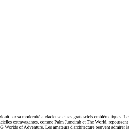
it par sa modernité audacieuse et ses gratte-ciels emblématiques. Les 
icielles extravagantes, comme Palm Jumeirah et The World, repoussent le
G Worlds of Adventure. Les amateurs d'architecture peuvent admirer la 