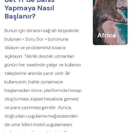
Yapmaya Nasıl
Başlanır?
Bunun için ekranın sağ alt köşesinde
Africa
bulunan « Soru Sor » butonuna
tıklayın ve probleminizi kısaca
açıklayın. Teknik destek uzmanları
günün her saatinde çalışır ve kullanıcı
taleplerine anında yanıt verir. Bir
kullanıcının, bahis oynamaya
başlamadan önce, platformda hesap
oluşturması, kişisel hesabına girmesi
ve para yatırması gerekir. Ayrıca,
doğrudan uygulama mağazasından
de uma 1xBet mobil uygulamasını