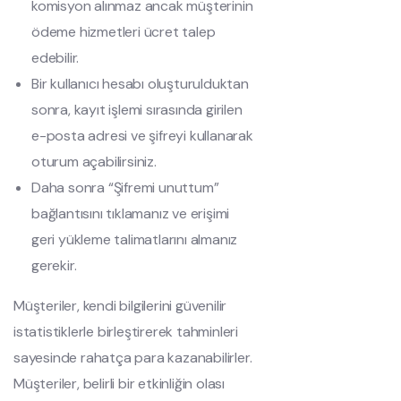
komisyon alınmaz ancak müşterinin
ödeme hizmetleri ücret talep
edebilir.
Bir kullanıcı hesabı oluşturulduktan
sonra, kayıt işlemi sırasında girilen
e-posta adresi ve şifreyi kullanarak
oturum açabilirsiniz.
Daha sonra “Şifremi unuttum”
bağlantısını tıklamanız ve erişimi
geri yükleme talimatlarını almanız
gerekir.
Müşteriler, kendi bilgilerini güvenilir
istatistiklerle birleştirerek tahminleri
sayesinde rahatça para kazanabilirler.
Müşteriler, belirli bir etkinliğin olası