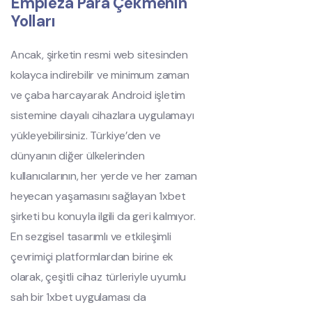
Empieza Para Çekmenin
Yolları
Ancak, şirketin resmi web sitesinden
kolayca indirebilir ve minimum zaman
ve çaba harcayarak Android işletim
sistemine dayalı cihazlara uygulamayı
yükleyebilirsiniz. Türkiye’den ve
dünyanın diğer ülkelerinden
kullanıcılarının, her yerde ve her zaman
heyecan yaşamasını sağlayan 1xbet
şirketi bu konuyla ilgili da geri kalmıyor.
En sezgisel tasarımlı ve etkileşimli
çevrimiçi platformlardan birine ek
olarak, çeşitli cihaz türleriyle uyumlu
sah bir 1xbet uygulaması da