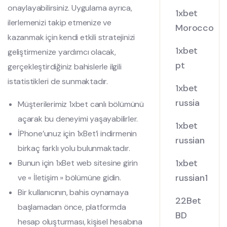
onaylayabilirsiniz. Uygulama ayrıca,
1xbet
ilerlemenizi takip etmenize ve
Morocco
kazanmak için kendi etkili stratejinizi
1xbet
geliştirmenize yardımcı olacak,
pt
gerçekleştirdiğiniz bahislerle ilgili
istatistikleri de sunmaktadır.
1xbet
russia
Müşterilerimiz 1xbet canlı bölümünü
açarak bu deneyimi yaşayabilirler.
1xbet
İPhone’unuz için 1xBet’i indirmenin
russian
birkaç farklı yolu bulunmaktadır.
1xbet
Bunun için 1xBet web sitesine girin
russian1
ve « İletişim » bölümüne gidin.
Bir kullanıcının, bahis oynamaya
22Bet
başlamadan önce, platformda
BD
hesap oluşturması, kişisel hesabına