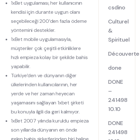
1xBet uygulaması, her kullanıcının
csdino
kendisi için durante uygun olanı
seçebileceği 200’den fazla ödeme
Culturel
yöntemini destekler.
&
1xBet mobile uygulamasıyla,
Spirituel
müşteriler çok çeşitli etkinliklere
Découverte
hızlı empieza kolay bir şekilde bahis
yapabilir.
done
Türkiye’den ve dünyanın diğer
DONE
ülkelerinden kullanıcılarının, her
–
yerde ve her zaman heyecan
241498
yaşamasını sağlayan 1xbet şirketi
10.10
bu konuyla ilgili da geri kalmıyor.
1xBet 2007 yılında kuruldu empieza
DONE
son yıllarda dünyanın en önde
241498
gelen bahis şirketlerinden biri haline