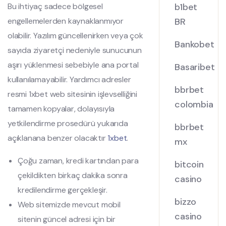
Bu ihtiyaç sadece bölgesel
b1bet
engellemelerden kaynaklanmıyor
BR
olabilir. Yazılım güncellenirken veya çok
Bankobet
sayıda ziyaretçi nedeniyle sunucunun
aşırı yüklenmesi sebebiyle ana portal
Basaribet
kullanılamayabilir. Yardımcı adresler
bbrbet
resmi 1xbet web sitesinin işlevselliğini
colombia
tamamen kopyalar, dolayısıyla
yetkilendirme prosedürü yukarıda
bbrbet
açıklanana benzer olacaktır
1xbet
.
mx
Çoğu zaman, kredi kartından para
bitcoin
çekildikten birkaç dakika sonra
casino
kredilendirme gerçekleşir.
bizzo
Web sitemizde mevcut mobil
casino
sitenin güncel adresi için bir