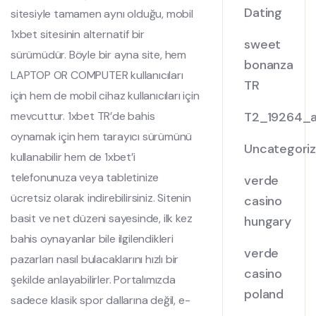
Dating
sitesiyle tamamen aynı olduğu, mobil
1xbet sitesinin alternatif bir
sweet
sürümüdür. Böyle bir ayna site, hem
bonanza
LAPTOP OR COMPUTER kullanıcıları
TR
için hem de mobil cihaz kullanıcıları için
mevcuttur. 1xbet TR’de bahis
T2_19264_
oynamak için hem tarayıcı sürümünü
Uncategori
kullanabilir hem de 1xbet’i
telefonunuza veya tabletinize
verde
ücretsiz olarak indirebilirsiniz. Sitenin
casino
basit ve net düzeni sayesinde, ilk kez
hungary
bahis oynayanlar bile ilgilendikleri
verde
pazarları nasıl bulacaklarını hızlı bir
casino
şekilde anlayabilirler. Portalımızda
poland
sadece klasik spor dallarına değil, e-