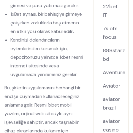
girmesi ve para yatırması gerekir.
22bet
1xBet aynası, bir bahisçiye girmeye
IT
çalışırken zorluklarla baş etmenin
7slots
en etkili yolu olarak kabul edilir.
focus
Kendinizi dolandırıcıların
eylemlerinden korumak için,
888starz
depozitonuzu yalnızca 1xbet resmi
bd
internet sitesinde veya
Aventure
uygulamada yenilemeniz gerekir.
Aviator
Bu, şirketin uygulamasını herhangi bir
endişe duymadan kullanabileceğiniz
aviator
anlamına gelir. Resmi 1xbet mobil
brazil
yazılımı, orijinal web sitesiyle aynı
aviator
işlevselliğe sahiptir, ancak taşınabilir
casino
cihaz ekranlarında kullanım için