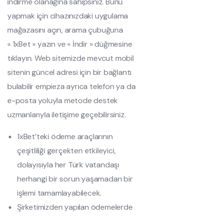
indirme olanağına sahipsiniz. Bunu
yapmak için cihazınızdaki uygulama
mağazasını açın, arama çubuğuna
« 1xBet » yazın ve « İndir » düğmesine
tıklayın. Web sitemizde mevcut mobil
sitenin güncel adresi için bir bağlantı
bulabilir empieza ayrıca telefon ya da
e-posta yoluyla metode destek
uzmanlarıyla iletişime geçebilirsiniz.
1xBet’teki ödeme araçlarının
çeşitliliği gerçekten etkileyici,
dolayısıyla her Türk vatandaşı
herhangi bir sorun yaşamadan bir
işlemi tamamlayabilecek.
Şirketimizden yapılan ödemelerde