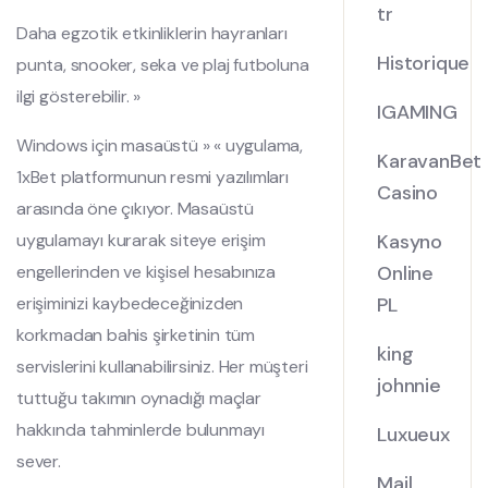
tr
Daha egzotik etkinliklerin hayranları
Historique
punta, snooker, seka ve plaj futboluna
ilgi gösterebilir. »
IGAMING
Windows için masaüstü » « uygulama,
KaravanBet
1xBet platformunun resmi yazılımları
Casino
arasında öne çıkıyor. Masaüstü
uygulamayı kurarak siteye erişim
Kasyno
engellerinden ve kişisel hesabınıza
Online
erişiminizi kaybedeceğinizden
PL
korkmadan bahis şirketinin tüm
king
servislerini kullanabilirsiniz. Her müşteri
johnnie
tuttuğu takımın oynadığı maçlar
hakkında tahminlerde bulunmayı
Luxueux
sever.
Mail