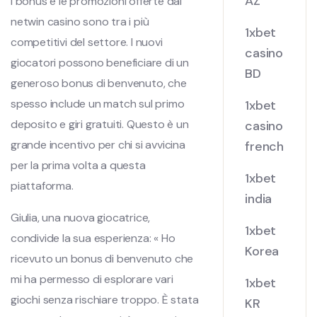
AZ
I bonus e le promozioni offerte dal
netwin casino sono tra i più
1xbet
competitivi del settore. I nuovi
casino
giocatori possono beneficiare di un
BD
generoso bonus di benvenuto, che
spesso include un match sul primo
1xbet
deposito e giri gratuiti. Questo è un
casino
grande incentivo per chi si avvicina
french
per la prima volta a questa
1xbet
piattaforma.
india
Giulia, una nuova giocatrice,
1xbet
condivide la sua esperienza: « Ho
Korea
ricevuto un bonus di benvenuto che
mi ha permesso di esplorare vari
1xbet
giochi senza rischiare troppo. È stata
KR