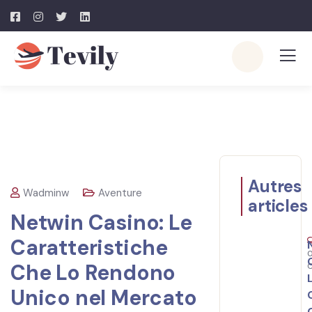
Autres
Wadminw
Aventure
articles
Netwin Casino: Le
Caratteristiche
Che Lo Rendono
Unico nel Mercato