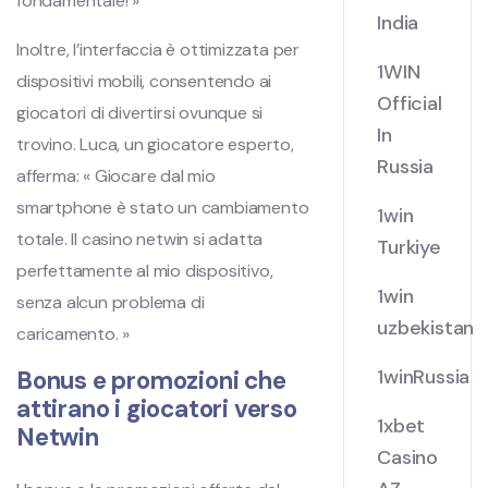
fondamentale! »
India
Inoltre, l’interfaccia è ottimizzata per
1WIN
dispositivi mobili, consentendo ai
Official
giocatori di divertirsi ovunque si
In
trovino. Luca, un giocatore esperto,
Russia
afferma: « Giocare dal mio
smartphone è stato un cambiamento
1win
totale. Il casino netwin si adatta
Turkiye
perfettamente al mio dispositivo,
1win
senza alcun problema di
uzbekistan
caricamento. »
1winRussia
Bonus e promozioni che
attirano i giocatori verso
1xbet
Netwin
Casino