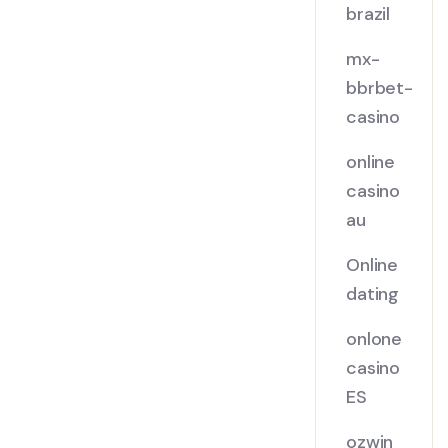
brazil
mx-
bbrbet-
casino
online
casino
au
Online
dating
onlone
casino
ES
ozwin