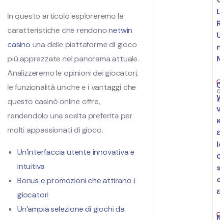
In questo articolo esploreremo le
caratteristiche che rendono
netwin
casino
una delle piattaforme di gioco
più apprezzate nel panorama attuale.
Analizzeremo le opinioni dei giocatori,
le funzionalità uniche e i vantaggi che
questo casinò online offre,
rendendolo una scelta preferita per
molti appassionati di gioco.
Un’interfaccia utente innovativa e
intuitiva
Bonus e promozioni che attirano i
giocatori
Un’ampia selezione di giochi da