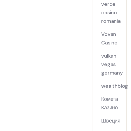
verde
casino
romania
Vovan
Casino
vulkan
vegas
germany
wealthblog
Комета
Казино
Швеция