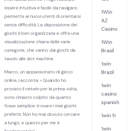
essere intuitiva e facile da navigare,
1Win
permette ai nuovi utenti di orientarsi
AZ
senza difficoltà. La disposizione dei
Casino
giochi è ben organizzata e offre una
visualizzazione chiara delle varie
1Win
categorie, che vanno dai giochi da
Brasil
tavolo alle slot machine.
1win
Marco, un appassionato di gioco
Brazil
online, racconta: « Quando ho
1win
provato il netwin per la prima volta,
casino
sono rimasto colpito da quanto
spanish
fosse semplice trovare i miei giochi
preferiti. Non ho mai dovuto cercare
1win fr
a lungo, e questo per me è
1win