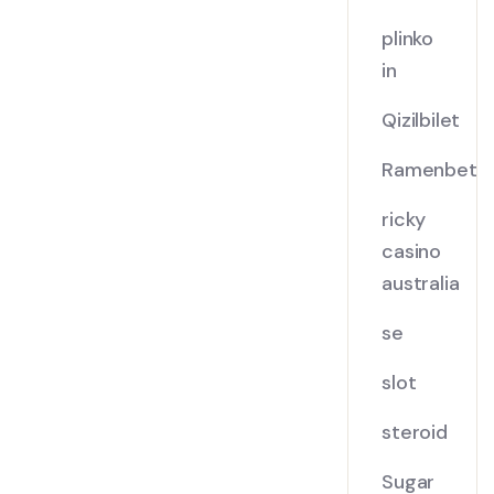
plinko
in
Qizilbilet
Ramenbet
ricky
casino
australia
se
slot
steroid
Sugar