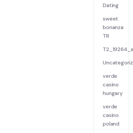
Dating
sweet
bonanza
TR
T2_19264_
Uncategori
verde
casino
hungary
verde
casino
poland