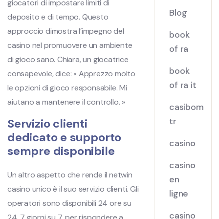
giocatori di impostare limiti di
Blog
deposito e di tempo. Questo
approccio dimostra l’impegno del
book
casino nel promuovere un ambiente
of ra
di gioco sano. Chiara, un giocatrice
book
consapevole, dice: « Apprezzo molto
of ra it
le opzioni di gioco responsabile. Mi
aiutano a mantenere il controllo. »
casibom
tr
Servizio clienti
dedicato e supporto
casino
sempre disponibile
casino
Un altro aspetto che rende il netwin
en
casino unico è il suo servizio clienti. Gli
ligne
operatori sono disponibili 24 ore su
casino
24, 7 giorni su 7, per rispondere a