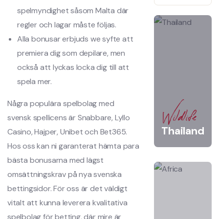
spelmyndighet såsom Malta där
regler och lagar måste följas.
Alla bonusar erbjuds we syfte att
premiera dig som depilare, men
också att lyckas locka dig till att
spela mer.
Några populära spelbolag med
Wildlife
svensk spellicens är Snabbare, Lyllo
Thailand
Casino, Hajper, Unibet och Bet365.
Hos oss kan ni garanterat hämta para
bästa bonusarna med lägst
omsättningskrav på nya svenska
bettingsidor. För oss är det väldigt
vitalt att kunna leverera kvalitativa
spelbolag för betting, där mire är