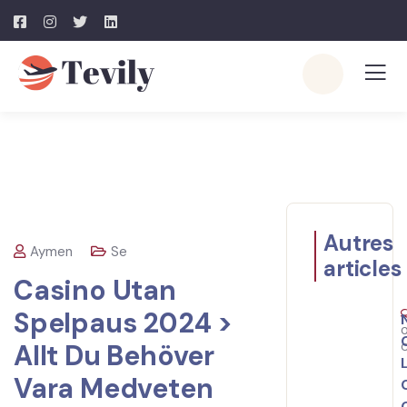
Autres
Aymen
Se
articles
Casino Utan
Spelpaus 2024 >
Allt Du Behöver
Vara Medveten