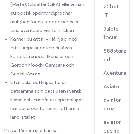
(Malta), Gibraltar (GRA) eller annan
22bet
europeisk spelmyndighet har
IT
mulighed for du stoppa ner hela
7slots
dina eventuella vinster i fickan.
focus
Känner du att ni vill få hjälp med
ditt » « spelande kan du även
888starz
kontakta supportkanaler och
bd
Gordon Moody, Gamcare och
Aventure
GambleAware.
Utländska bettingsajter är
Aviator
detsamma som bets utan svensk
aviator
licens och innebär att spelbolaget
brazil
har desprovisto licens i ett annat
land istället.
aviator
casino
Dessa förseningar kan va