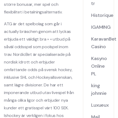
tr
större bonusar, mer spel och
flexibilitet i betalningsalternativ.
Historique
ATG är det spelbolag som går i
IGAMING
actually bräschen genom att lyckas
KaravanBet
erbjuda ett väldigt bra » « utbud på
Casino
såväl oddsspel som poolspel inom
trav. NordicBet är specialiserade på
Kasyno
nordisk idrott och erbjuder
Online
omfattande odds på svensk hockey,
PL
inklusive SHL och Hockeyallsvenskan,
samt lägre divisioner. De har ett
king
imponerande utbud utav livespel från
johnnie
många olika ligor och erbjuder nya
Luxueux
kunder ett gratisspel värt 100 SEK.
Ishockey är verkligen i fokus hos
Mail