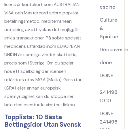
licens är kontokort som AUSTRALIAN
csdino
VISA och Mastercard sobre populär
Culturel
betalningsmetod, mediterranean
&
anledning av att lyckas det möjliggör
Spirituel
enkla transaktioner. På sobre spelsajt
med licens utfärdad inom EUROPEAN
Découverte
UNION är samtliga vinster skattefria,
done
precis som i Sverige. Om du spelar
hos ett spelbolag där licensen
DONE
utfärdats utav MGA (Malta), Gibraltar
–
(GRA) eller annan europeisk
241498
spelmyndighet kan du stoppa ner
10.10
hela dina eventuella vinster i fickan.
DONE
Topplista: 10 Bästa
241498
Bettingsidor Utan Svensk