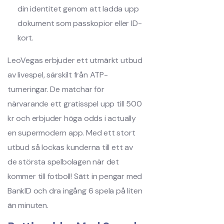
din identitet genom att ladda upp
dokument som passkopior eller ID-
kort.
LeoVegas erbjuder ett utmärkt utbud
av livespel, särskilt från ATP-
turneringar. De matchar för
närvarande ett gratisspel upp till 500
kr och erbjuder höga odds i actually
en supermodern app. Med ett stort
utbud så lockas kunderna till ett av
de största spelbolagen när det
kommer till fotboll! Sätt in pengar med
BankID och dra ingång 6 spela på liten
än minuten.