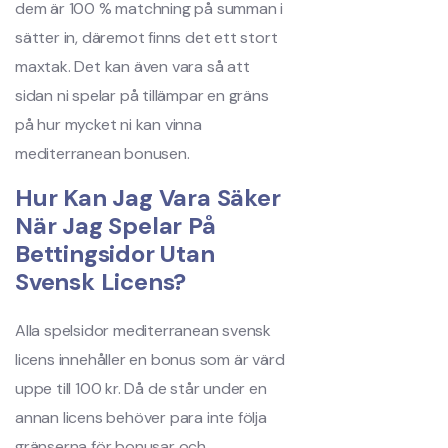
dem är 100 % matchning på summan i
sätter in, däremot finns det ett stort
maxtak. Det kan även vara så att
sidan ni spelar på tillämpar en gräns
på hur mycket ni kan vinna
mediterranean bonusen.
Hur Kan Jag Vara Säker
När Jag Spelar På
Bettingsidor Utan
Svensk Licens?
Alla spelsidor mediterranean svensk
licens innehåller en bonus som är värd
uppe till 100 kr. Då de står under en
annan licens behöver para inte följa
gränserna för bonusar och