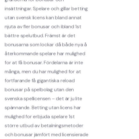
insättningar. Spelare och gillar betting
utan svensk licens kan bland annat
njuta av fler bonusar och ibland 1st
bättre spelutbud. Främst är det
bonusarna som lockar då både nya å
återkommande spelare har mulighed
for at få bonusar. Fördelarna är inte
många, men du har mulighed for at
fortfarande få gigantiska reload
bonusar på spelbolag utan den
svenska spellicensen – det är ju lite
spännande. Betting utan licens har
mulighed for erbjuda spelare 1st
större utbud av betalningsmetoder
och bonusar jämfört med licensierade