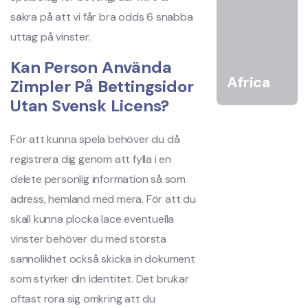
säkra på att vi får bra odds 6 snabba
uttag på vinster.
Kan Person Använda
Africa
Zimpler På Bettingsidor
Utan Svensk Licens?
För att kunna spela behöver du då
registrera dig genom att fylla i en
delete personlig information så som
adress, hemland med mera. För att du
skall kunna plocka lace eventuella
vinster behöver du med största
sannolikhet också skicka in dokument
som styrker din identitet. Det brukar
oftast röra sig omkring att du