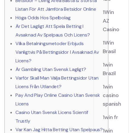
Betsidor – Living Area Bästa & Största
Listan För Att Jämföra Betsidor Online
1Win
Höga Odds Hos Spelbolag
AZ
Är Det Lagligt Att Spela Betting I
Casino
Avsaknad Av Spelpaus Och Licens?
1Win
Vilka Betalningsmetoder Erbjuds
Brasil
Vanligtvis På Bettingsidor I Avsaknad Av
Licens?
1win
Är Gambling Utan Svensk Lagligt?
Brazil
Varför Skall Man Välja Bettingsidor Utan
1win
Licens Från Utlandet?
casino
Pay And Play Online Casino Utan Svensk
spanish
Licens
Casino Utan Svensk Licens Scientif
1win fr
Trustly
Var Kan Jag Hitta Betting Utan Spelpaus?
1win