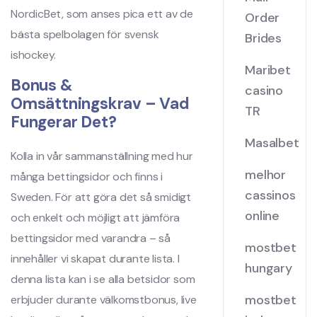
NordicBet, som anses pica ett av de
Order
bästa spelbolagen för svensk
Brides
ishockey.
Maribet
Bonus &
casino
Omsättningskrav – Vad
TR
Fungerar Det?
Masalbet
Kolla in vår sammanställning med hur
melhor
många bettingsidor och finns i
cassinos
Sweden. För att göra det så smidigt
online
och enkelt och möjligt att jämföra
bettingsidor med varandra – så
mostbet
innehåller vi skapat durante lista. I
hungary
denna lista kan i se alla betsidor som
mostbet
erbjuder durante välkomstbonus, live