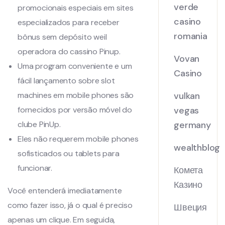
verde
promocionais especiais em sites
casino
especializados para receber
romania
bônus sem depósito weil
operadora do cassino Pinup.
Vovan
Uma program conveniente e um
Casino
fácil lançamento sobre slot
machines em mobile phones são
vulkan
fornecidos por versão móvel do
vegas
clube PinUp.
germany
Eles não requerem mobile phones
wealthblog
sofisticados ou tablets para
funcionar.
Комета
Казино
Você entenderá imediatamente
como fazer isso, já o qual é preciso
Швеция
apenas um clique. Em seguida,