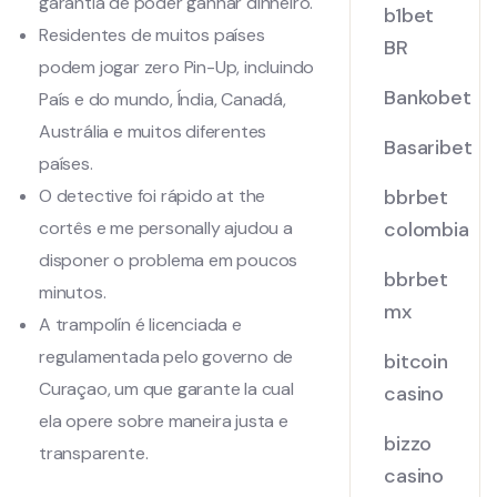
garantia de poder ganhar dinheiro.
b1bet
Residentes de muitos países
BR
podem jogar zero Pin-Up, incluindo
Bankobet
País e do mundo, Índia, Canadá,
Austrália e muitos diferentes
Basaribet
países.
O detective foi rápido at the
bbrbet
cortês e me personally ajudou a
colombia
disponer o problema em poucos
bbrbet
minutos.
mx
A trampolín é licenciada e
regulamentada pelo governo de
bitcoin
Curaçao, um que garante la cual
casino
ela opere sobre maneira justa e
bizzo
transparente.
casino