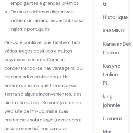
empolgantes e grandes prêmios.
tr
Os muitos idiomas disponíveis
Historique
incluem ucraniano, espanhol, russo,
inglês e português.
IGAMING
Pin-Up é confiável que também tem
KaravanBet
vários traços positivos e muitos
Casino
negativos menores. Comece
Kasyno
concentrando-se nas vantagens, ou
Online
os chamados profissionais. No
PL
entanto, mesmo que the empresa
tenha só alguns inconvenientes, eles
king
ainda são visíveis. Se você já está no
johnnie
web site da Pin-Up, insira suas
Luxueux
credenciais sobre login (nome sobre
usuário e senha) nos campos
Mail