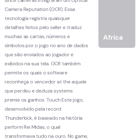
since câmeras integraram um Optical
Camera Reputation (OCR). Essa
tecnologia registra quaisquer
detalhes feitos pelo seller e traduz
Africa
muchas as cartas, números e
símbolos por o jogo no ano de dados
que são enviados ao jogador e
exibidos na sua tela. OCR também
permite os quais o software
reconheça o vencedor at the aquele
que perdeu e deduza systems
premie os ganhos. Touch Este jogo,
desenvolvido pela record
Thunderkick, é baseado na história
perform Rei Midas, o qual
transformava tudo na ouro. No game,