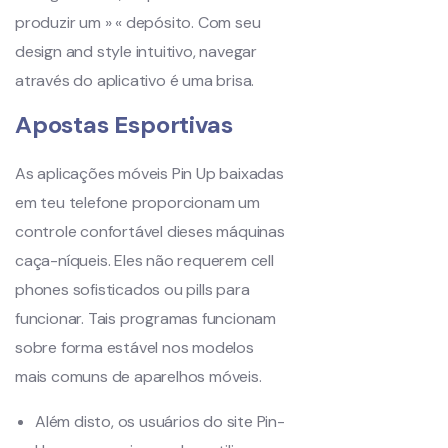
produzir um » « depósito. Com seu
design and style intuitivo, navegar
através do aplicativo é uma brisa.
Apostas Esportivas
As aplicações móveis Pin Up baixadas
em teu telefone proporcionam um
controle confortável dieses máquinas
caça-níqueis. Eles não requerem cell
phones sofisticados ou pills para
funcionar. Tais programas funcionam
sobre forma estável nos modelos
mais comuns de aparelhos móveis.
Além disto, os usuários do site Pin-