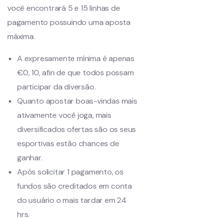
você encontrará 5 e 15 linhas de
pagamento possuindo uma aposta
máxima.
A expresamente mínima é apenas
€0, 10, afin de que todos possam
participar da diversão.
Quanto apostar boas-vindas mais
ativamente você joga, mais
diversificados ofertas são os seus
esportivas estão chances de
ganhar.
Após solicitar 1 pagamento, os
fundos são creditados em conta
do usuário o mais tardar em 24
hrs.