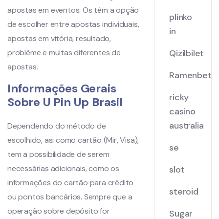
apostas em eventos. Os têm a opção
plinko
de escolher entre apostas individuais,
in
apostas em vitória, resultado,
problème e muitas diferentes de
Qizilbilet
apostas.
Ramenbet
Informações Gerais
ricky
Sobre U Pin Up Brasil
casino
australia
Dependendo do método de
escolhido, asi como cartão (Mir, Visa),
se
tem a possibilidade de serem
necessárias adicionais, como os
slot
informações do cartão para crédito
steroid
ou pontos bancários. Sempre que a
operação sobre depósito for
Sugar