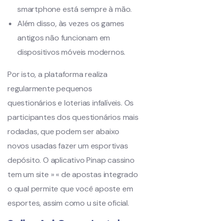
smartphone está sempre à mão.
Além disso, às vezes os games
antigos não funcionam em
dispositivos móveis modernos.
Por isto, a plataforma realiza
regularmente pequenos
questionários e loterias infalíveis. Os
participantes dos questionários mais
rodadas, que podem ser abaixo
novos usadas fazer um esportivas
depósito. O aplicativo Pinap cassino
tem um site » « de apostas integrado
o qual permite que você aposte em
esportes, assim como u site oficial.