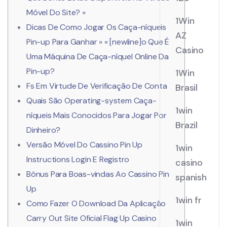
Móvel Do Site? »
1Win
Dicas De Como Jogar Os Caça-níqueis
AZ
Pin-up Para Ganhar » « [newline]o Que É
Casino
Uma Máquina De Caça-níquel Online Da
Pin-up?
1Win
Fs Em Virtude De Verificação De Conta
Brasil
Quais São Operating-system Caça-
1win
níqueis Mais Conocidos Para Jogar Por
Brazil
Dinheiro?
Versão Móvel Do Cassino Pin Up
1win
Instructions Login E Registro
casino
Bônus Para Boas-vindas Ao Cassino Pin
spanish
Up
1win fr
Como Fazer O Download Da Aplicação
Carry Out Site Oficial Flag Up Casino
1win