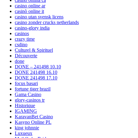
casino onlina ca
casino online ar
casinò online it
casino utan svensk licens
casino zonder crucks netherlands
casino-glory india
casinos
crazy time
csdino
Culturel & Spirituel
Découverte
done
DONE – 241498 10.10
DONE 241498 16.10
DONE 241498 17.10
focus basari
fortune tiger brazil
Gama Casino
glory-casinos tr
Historique
IGAMING
KaravanBet Casino
Kasyno Online PL
king johnnie
Luxueux