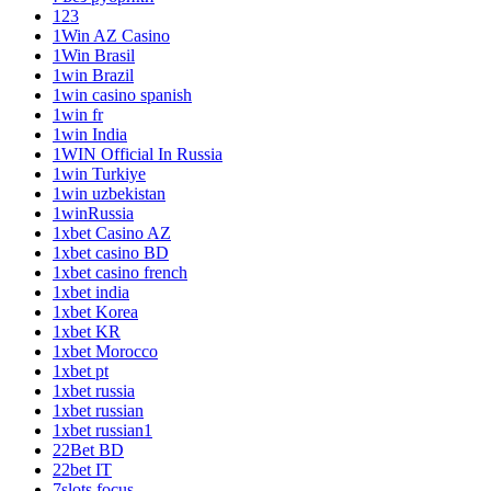
123
1Win AZ Casino
1Win Brasil
1win Brazil
1win casino spanish
1win fr
1win India
1WIN Official In Russia
1win Turkiye
1win uzbekistan
1winRussia
1xbet Casino AZ
1xbet casino BD
1xbet casino french
1xbet india
1xbet Korea
1xbet KR
1xbet Morocco
1xbet pt
1xbet russia
1xbet russian
1xbet russian1
22Bet BD
22bet IT
7slots focus