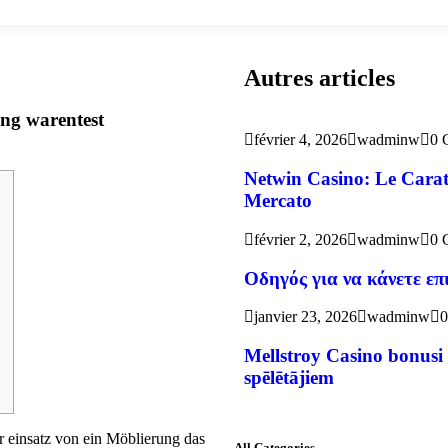
Autres articles
ung warentest
février 4, 2026
wadminw
0 
Netwin Casino: Le Carat
Mercato
février 2, 2026
wadminw
0 
Οδηγός για να κάνετε επ
janvier 23, 2026
wadminw
0
Mellstroy Casino bonusi 
spēlētājiem
r einsatz von ein Möblierung das
All Categories