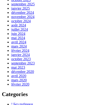
septembre 2025
janvier 2025
décembre 2024
novembre 2024
octobre 2024
août 2024
juillet 2024
juin 2024
mai 2024
avril 2024
mars 2024
février 2024
janvier 2024
octobre 2023
septembre 2023
mai 2023
décembre 2020
avril 2020
mars 2020
février 2020
Categories
! Без рубрики