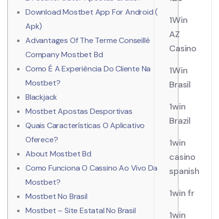
Download Mostbet App For Android (
1Win
Apk)
AZ
Advantages Of The Terme Conseillé
Casino
Company Mostbet Bd
Como É A Experiência Do Cliente Na
1Win
Mostbet?
Brasil
Blackjack
1win
Mostbet Apostas Desportivas
Brazil
Quais Características O Aplicativo
Oferece?
1win
About Mostbet Bd
casino
Como Funciona O Cassino Ao Vivo Da
spanish
Mostbet?
1win fr
Mostbet No Brasil
Mostbet – Site Estatal No Brasil
1win