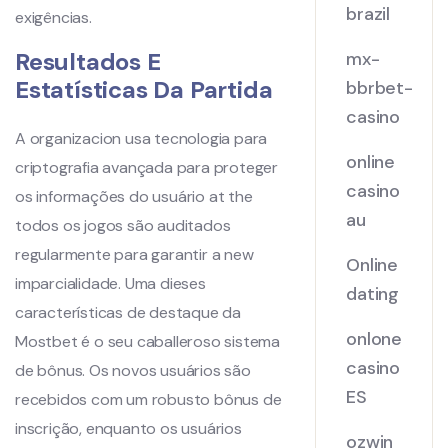
brazil
exigências.
Resultados E
mx-
Estatísticas Da Partida
bbrbet-
casino
A organizacion usa tecnologia para
online
criptografia avançada para proteger
casino
os informações do usuário at the
au
todos os jogos são auditados
regularmente para garantir a new
Online
imparcialidade. Uma dieses
dating
características de destaque da
onlone
Mostbet é o seu caballeroso sistema
casino
de bônus. Os novos usuários são
ES
recebidos com um robusto bônus de
inscrição, enquanto os usuários
ozwin