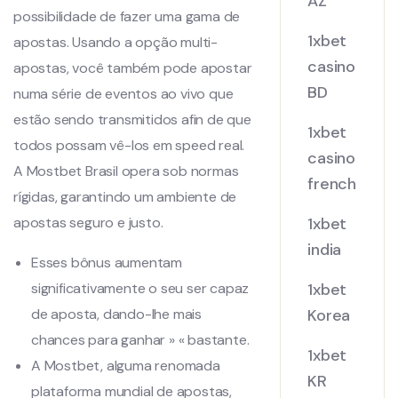
AZ
possibilidade de fazer uma gama de
1xbet
apostas. Usando a opção multi-
casino
apostas, você também pode apostar
BD
numa série de eventos ao vivo que
estão sendo transmitidos afin de que
1xbet
todos possam vê-los em speed real.
casino
A Mostbet Brasil opera sob normas
french
rígidas, garantindo um ambiente de
apostas seguro e justo.
1xbet
india
Esses bônus aumentam
significativamente o seu ser capaz
1xbet
de aposta, dando-lhe mais
Korea
chances para ganhar » « bastante.
1xbet
A Mostbet, alguma renomada
KR
plataforma mundial de apostas,