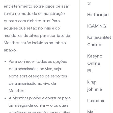
tr
entretenimento sobre jogos de azar
tanto no modo de demonstração
Historique
quanto com dinheiro true. Para
IGAMING
aqueles que estão no País e do
mundo, os detalhes para contato da
KaravanBet
Mostbet estão incluídos na tabela
Casino
abaixo.
Kasyno
Para conhecer todas as opções
Online
de transmissões ao vivo, veja
PL
some sort of seção de esportes
king
de transmissão ao vivo da
johnnie
Mostbet.
A Mostbet proíbe a abertura para
Luxueux
uma segunda conta — o os quais
Mail
significa que se você tem nos dias