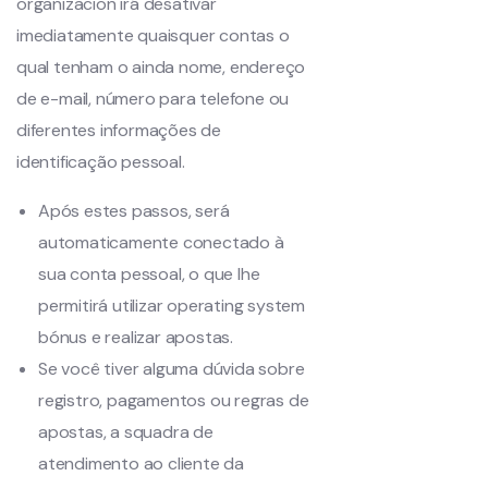
organizacion irá desativar
imediatamente quaisquer contas o
qual tenham o ainda nome, endereço
de e-mail, número para telefone ou
diferentes informações de
identificação pessoal.
Após estes passos, será
automaticamente conectado à
sua conta pessoal, o que lhe
permitirá utilizar operating system
bónus e realizar apostas.
Se você tiver alguma dúvida sobre
registro, pagamentos ou regras de
apostas, a squadra de
atendimento ao cliente da