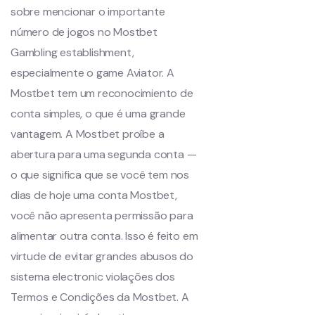
sobre mencionar o importante
número de jogos no Mostbet
Gambling establishment,
especialmente o game Aviator. A
Mostbet tem um reconocimiento de
conta simples, o que é uma grande
vantagem. A Mostbet proíbe a
abertura para uma segunda conta —
o que significa que se você tem nos
dias de hoje uma conta Mostbet,
você não apresenta permissão para
alimentar outra conta. Isso é feito em
virtude de evitar grandes abusos do
sistema electronic violações dos
Termos e Condições da Mostbet. A