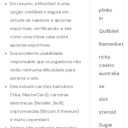
Em resumo, a Mostbet é uma
plinko
opção confiável e segura em
in
virtude de cassinos e apostas
esportivas, certificando-a tais
Qizilbilet
como uma ótima casa sobre
Ramenbet
apostas esportivas.
Sua excelente usabilidade
ricky
responsable que os jogadores não
casino
terão nenhuma dificuldade para
australia
servirse o site.
se
Eles incluem cartões bancários
(Visa, MasterCard), carteiras
slot
eletrônicas (Neteller, Skrill),
criptomoedas (Bitcoin, Ethereum)
steroid
e muito cependant.
Sugar
Ambos têm perfectas mercados