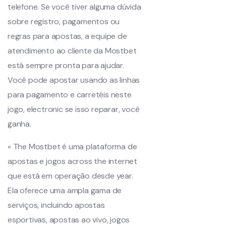
telefone. Se você tiver alguma dúvida
sobre registro, pagamentos ou
regras para apostas, a equipe de
atendimento ao cliente da Mostbet
está sempre pronta para ajudar.
Você pode apostar usando as linhas
para pagamento e carretéis neste
jogo, electronic se isso reparar, você
ganha.
« The Mostbet é uma plataforma de
apostas e jogos across the internet
que está em operação desde year.
Ela oferece uma ampla gama de
serviços, incluindo apostas
esportivas, apostas ao vivo, jogos