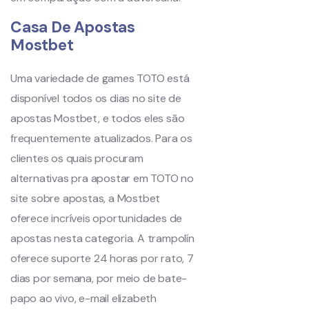
Casa De Apostas
Mostbet
Uma variedade de games TOTO está
disponível todos os dias no site de
apostas Mostbet, e todos eles são
frequentemente atualizados. Para os
clientes os quais procuram
alternativas pra apostar em TOTO no
site sobre apostas, a Mostbet
oferece incríveis oportunidades de
apostas nesta categoria. A trampolín
oferece suporte 24 horas por rato, 7
dias por semana, por meio de bate-
papo ao vivo, e-mail elizabeth