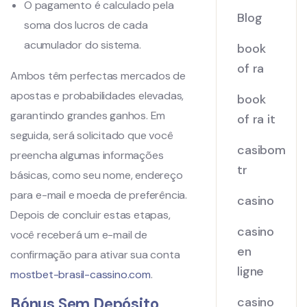
O pagamento é calculado pela
Blog
soma dos lucros de cada
acumulador do sistema.
book
of ra
Ambos têm perfectas mercados de
apostas e probabilidades elevadas,
book
garantindo grandes ganhos. Em
of ra it
seguida, será solicitado que você
casibom
preencha algumas informações
tr
básicas, como seu nome, endereço
para e-mail e moeda de preferência.
casino
Depois de concluir estas etapas,
casino
você receberá um e-mail de
en
confirmação para ativar sua conta
ligne
mostbet-brasil-cassino.com
.
Bónus Sem Depósito
casino