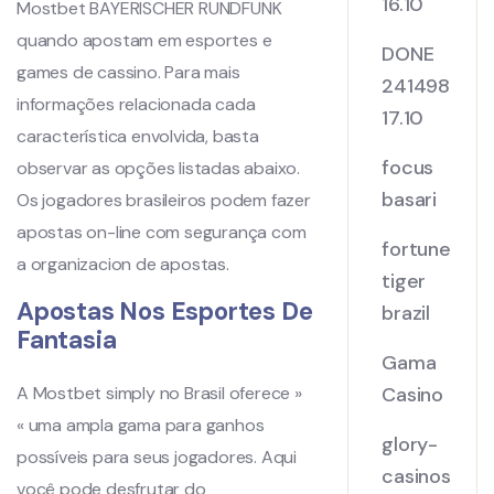
16.10
Mostbet BAYERISCHER RUNDFUNK
quando apostam em esportes e
DONE
games de cassino. Para mais
241498
informações relacionada cada
17.10
característica envolvida, basta
focus
observar as opções listadas abaixo.
basari
Os jogadores brasileiros podem fazer
apostas on-line com segurança com
fortune
a organizacion de apostas.
tiger
Apostas Nos Esportes De
brazil
Fantasia
Gama
A Mostbet simply no Brasil oferece »
Casino
« uma ampla gama para ganhos
glory-
possíveis para seus jogadores. Aqui
casinos
você pode desfrutar do