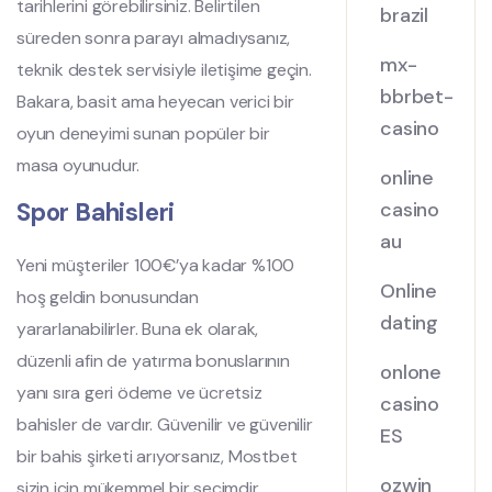
tarihlerini görebilirsiniz. Belirtilen
brazil
süreden sonra parayı almadıysanız,
mx-
teknik destek servisiyle iletişime geçin.
bbrbet-
Bakara, basit ama heyecan verici bir
casino
oyun deneyimi sunan popüler bir
masa oyunudur.
online
Spor Bahisleri
casino
au
Yeni müşteriler 100€’ya kadar %100
Online
hoş geldin bonusundan
dating
yararlanabilirler. Buna ek olarak,
düzenli afin de yatırma bonuslarının
onlone
yanı sıra geri ödeme ve ücretsiz
casino
bahisler de vardır. Güvenilir ve güvenilir
ES
bir bahis şirketi arıyorsanız, Mostbet
ozwin
sizin için mükemmel bir seçimdir.