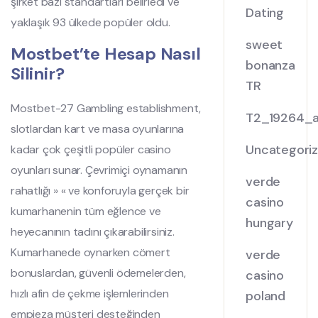
şirket bazı standartları belirledi ve
Dating
yaklaşık 93 ülkede popüler oldu.
sweet
Mostbet’te Hesap Nasıl
bonanza
Silinir?
TR
Mostbet-27 Gambling establishment,
T2_19264_
slotlardan kart ve masa oyunlarına
Uncategori
kadar çok çeşitli popüler casino
oyunları sunar. Çevrimiçi oynamanın
verde
rahatlığı » « ve konforuyla gerçek bir
casino
kumarhanenin tüm eğlence ve
hungary
heyecanının tadını çıkarabilirsiniz.
Kumarhanede oynarken cömert
verde
bonuslardan, güvenli ödemelerden,
casino
hızlı afin de çekme işlemlerinden
poland
empieza müşteri desteğinden