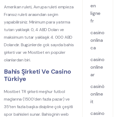
en
Amerikan ruleti, Avrupa ruleti empieza
ligne
Fransız ruleti arasından seçim
fr
yapabilirsiniz. Minimum para yatırma
tutarı yaklaşık 0, 4 ABD Doları ve
casino
maksimum tutar yaklaşık 4. 000 ABD
onlina
Dolarıdır. Bugünlerde çok sayıda bahis
ca
şirketi var ve Mostbet en popüler
casino
olanlardan biri.
online
Bahis Şirketi Ve Casino
ar
Türkiye
casinò
Mostbet TR şirketi meşhur futbol
online
maçlarına (1500’den fazla pazar) ve
it
35’ten fazla başka disipline çok çeşitli
casino
spor bahisleri sunar. Bahisçinin web