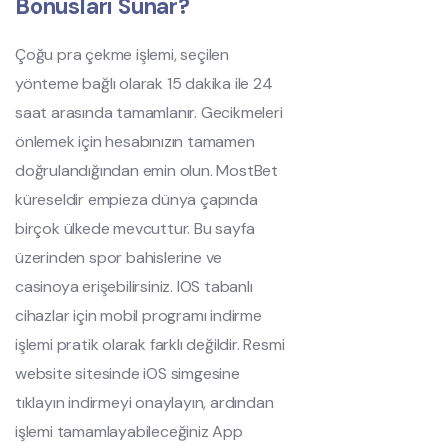
Bonusları Sunar?
Çoğu pra çekme işlemi, seçilen
yönteme bağlı olarak 15 dakika ile 24
saat arasında tamamlanır. Gecikmeleri
önlemek için hesabınızın tamamen
doğrulandığından emin olun. MostBet
küreseldir empieza dünya çapında
birçok ülkede mevcuttur. Bu sayfa
üzerinden spor bahislerine ve
casinoya erişebilirsiniz. IOS tabanlı
cihazlar için mobil programı indirme
işlemi pratik olarak farklı değildir. Resmi
website sitesinde iOS simgesine
tıklayın indirmeyi onaylayın, ardından
işlemi tamamlayabileceğiniz App