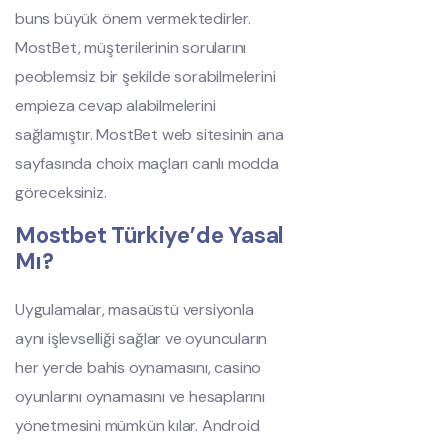
buns büyük önem vermektedirler.
MostBet, müşterilerinin sorularını
peoblemsiz bir şekilde sorabilmelerini
empieza cevap alabilmelerini
sağlamıştır. MostBet web sitesinin ana
sayfasında choix maçları canlı modda
göreceksiniz.
Mostbet Türkiye’de Yasal
Mı?
Uygulamalar, masaüstü versiyonla
aynı işlevselliği sağlar ve oyuncuların
her yerde bahis oynamasını, casino
oyunlarını oynamasını ve hesaplarını
yönetmesini mümkün kılar. Android