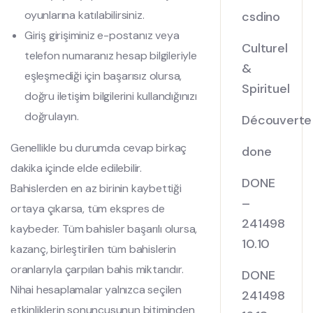
oyunlarına katılabilirsiniz.
csdino
Giriş girişiminiz e-postanız veya
Culturel
telefon numaranız hesap bilgileriyle
&
eşleşmediği için başarısız olursa,
Spirituel
doğru iletişim bilgilerini kullandığınızı
doğrulayın.
Découverte
Genellikle bu durumda cevap birkaç
done
dakika içinde elde edilebilir.
DONE
Bahislerden en az birinin kaybettiği
–
ortaya çıkarsa, tüm ekspres de
241498
kaybeder. Tüm bahisler başarılı olursa,
10.10
kazanç, birleştirilen tüm bahislerin
oranlarıyla çarpılan bahis miktarıdır.
DONE
Nihai hesaplamalar yalnızca seçilen
241498
etkinliklerin sonuncusunun bitiminden