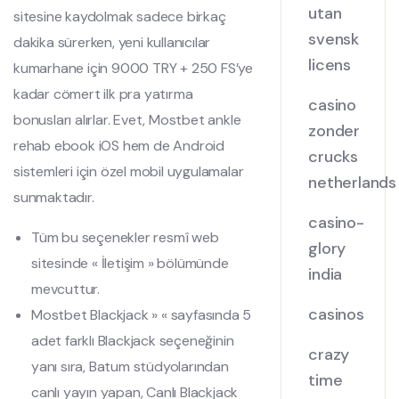
utan
sitesine kaydolmak sadece birkaç
svensk
dakika sürerken, yeni kullanıcılar
licens
kumarhane için 9000 TRY + 250 FS’ye
kadar cömert ilk pra yatırma
casino
bonusları alırlar. Evet, Mostbet ankle
zonder
rehab ebook iOS hem de Android
crucks
sistemleri için özel mobil uygulamalar
netherlands
sunmaktadır.
casino-
Tüm bu seçenekler resmî web
glory
sitesinde « İletişim » bölümünde
india
mevcuttur.
casinos
Mostbet Blackjack » « sayfasında 5
adet farklı Blackjack seçeneğinin
crazy
yanı sıra, Batum stüdyolarından
time
canlı yayın yapan, Canlı Blackjack