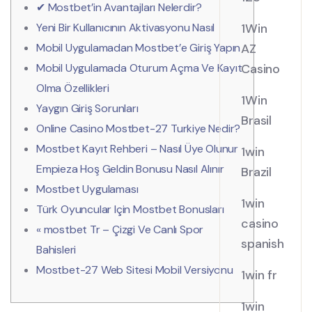
✔ Mostbet’in Avantajları Nelerdir?
Yeni Bir Kullanıcının Aktivasyonu Nasıl
1Win
Mobil Uygulamadan Mostbet’e Giriş Yapın
AZ
Mobil Uygulamada Oturum Açma Ve Kayıt
Casino
Olma Özellikleri
1Win
Yaygın Giriş Sorunları
Brasil
Online Casino Mostbet-27 Turkiye Nedir?
Mostbet Kayıt Rehberi – Nasıl Üye Olunur
1win
Empieza Hoş Geldin Bonusu Nasıl Alınır
Brazil
Mostbet Uygulaması
1win
Türk Oyuncular Için Mostbet Bonusları
casino
« mostbet Tr – Çizgi Ve Canlı Spor
spanish
Bahisleri
Mostbet-27 Web Sitesi Mobil Versiyonu
1win fr
1win