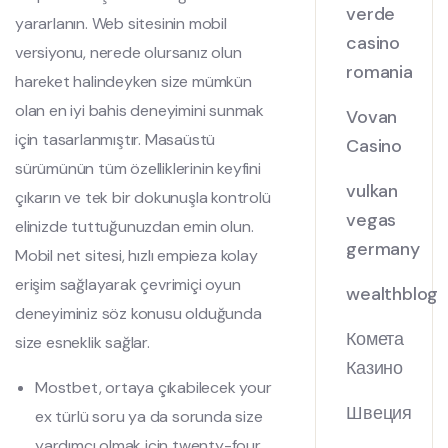
verde
yararlanın. Web sitesinin mobil
casino
versiyonu, nerede olursanız olun
romania
hareket halindeyken size mümkün
olan en iyi bahis deneyimini sunmak
Vovan
için tasarlanmıştır. Masaüstü
Casino
sürümünün tüm özelliklerinin keyfini
vulkan
çıkarın ve tek bir dokunuşla kontrolü
vegas
elinizde tuttuğunuzdan emin olun.
germany
Mobil net sitesi, hızlı empieza kolay
erişim sağlayarak çevrimiçi oyun
wealthblog
deneyiminiz söz konusu olduğunda
Комета
size esneklik sağlar.
Казино
Mostbet, ortaya çıkabilecek your
Швеция
ex türlü soru ya da sorunda size
yardımcı olmak için twenty-four