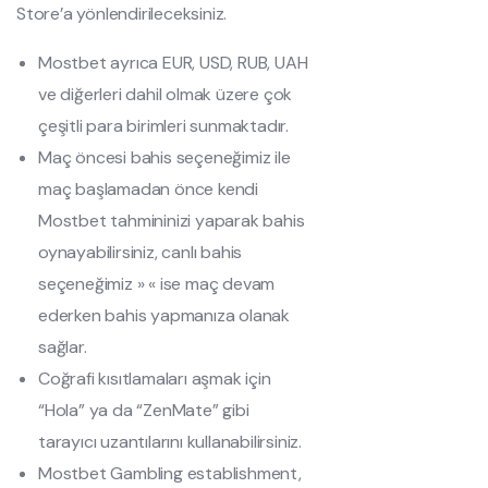
Store’a yönlendirileceksiniz.
Mostbet ayrıca EUR, USD, RUB, UAH
ve diğerleri dahil olmak üzere çok
çeşitli para birimleri sunmaktadır.
Maç öncesi bahis seçeneğimiz ile
maç başlamadan önce kendi
Mostbet tahmininizi yaparak bahis
oynayabilirsiniz, canlı bahis
seçeneğimiz » « ise maç devam
ederken bahis yapmanıza olanak
sağlar.
Coğrafi kısıtlamaları aşmak için
“Hola” ya da “ZenMate” gibi
tarayıcı uzantılarını kullanabilirsiniz.
Mostbet Gambling establishment,