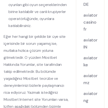
DE
oyunları gibi oyun seçeneklerinden
birine katılabilir ve canlı krupiyerler
aviator
operatörlüğünde, oyunlara
casino
katılabilirsiniz.
fr
Eğer her hangi bir şekilde bir üye site
aviator
içerisinde bir sorun yaşamış ise,
IN
mutlaka hızlıca çözüm yoluna
gitmektedir. O yüzden Mostbet
aviator
Hakkında Yorumlar, site tarafından
ke
takip edilmektedir. Bu bölümde
aviator
yaşadığınız Mostbet tecrübe ve
mz
deneyimlerinizi bizlerle paylaşmanızı
rica ediyoruz. Yazmak istediğiniz
aviator
Mostbet Internet site Yorumları varsa,
ng
lütfen aşağıdaki bölümden bizimle