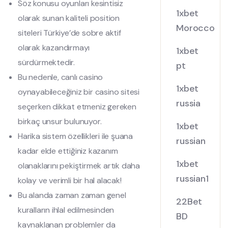
Söz konusu oyunları kesintisiz
1xbet
olarak sunan kaliteli position
Morocco
siteleri Türkiye’de sobre aktif
olarak kazandırmayı
1xbet
sürdürmektedir.
pt
Bu nedenle, canlı casino
1xbet
oynayabileceğiniz bir casino sitesi
russia
seçerken dikkat etmeniz gereken
birkaç unsur bulunuyor.
1xbet
Harika sistem özellikleri ile şuana
russian
kadar elde ettiğiniz kazanım
1xbet
olanaklarını pekiştirmek artık daha
russian1
kolay ve verimli bir hal alacak!
Bu alanda zaman zaman genel
22Bet
kuralların ihlal edilmesinden
BD
kaynaklanan problemler da