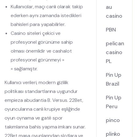
Kullanıcılar, maçı canlı olarak takip
au
ederken aynı zamanda istedikleri
casino
bahisleri para yapabilirler.
PBN
Casino siteleri çekici ve
profesyonel görünüme sahip
pelican
olması önemlidir ve cashalot
casino
profesyonel görünmeyi »
PL
« sağlamıştır.
Pin Up
Kullanıcı verileri, modern gizlilik
Brazil
politikası standartlarına uygundur
Pin Up
empieza abudantia B. Versus. 22Bet,
Peru
oyuncularına canlı krupiye eşliğinde
oyun oynama ve gaté spor
pinco
takımlarına bahis yapma imkanı sunar.
plinko
22Bet masa oyunlarından slotlara ve