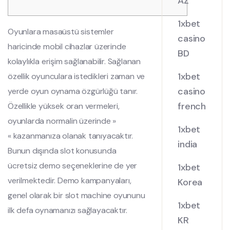
AZ
1xbet
Oyunlara masaüstü sistemler
casino
haricinde mobil cihazlar üzerinde
BD
kolaylıkla erişim sağlanabilir. Sağlanan
1xbet
özellik oyunculara istedikleri zaman ve
casino
yerde oyun oynama özgürlüğü tanır.
french
Özellikle yüksek oran vermeleri,
oyunlarda normalin üzerinde »
1xbet
« kazanmanıza olanak tanıyacaktır.
india
Bunun dışında slot konusunda
ücretsiz demo seçeneklerine de yer
1xbet
verilmektedir. Demo kampanyaları,
Korea
genel olarak bir slot machine oyununu
1xbet
ilk defa oynamanızı sağlayacaktır.
KR