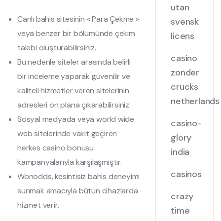
utan
Canlı bahis sitesinin « Para Çekme »
svensk
veya benzer bir bölümünde çekim
licens
talebi oluşturabilirsiniz.
casino
Bu nedenle siteler arasında belirli
zonder
bir inceleme yaparak güvenilir ve
crucks
kaliteli hizmetler veren sitelerinin
netherlands
adresleri ön plana çıkarabilirsiniz.
Sosyal medyada veya world wide
casino-
web sitelerinde vakit geçiren
glory
herkes casino bonusu
india
kampanyalarıyla karşılaşmıştır.
casinos
Wonodds, kesintisiz bahis deneyimi
sunmak amacıyla bütün cihazlarda
crazy
hizmet verir.
time