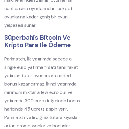
makinelerinden zaman oyunlarına,
canlı casino oyunlarından jackpot
oyunlarına kadar geniş bir oyun
yelpazesi sunar.
Süperbahis Bitcoin Ve
Kripto Para Ile Ödeme
Parimatch, İlk yatırımda sadece a
single euro yatırma fırsatı tanır fakat
yatırılan tutar oyunculara added
bonus kazandırmaz. İkinci yatırımda
minimum miktar a few euro’dur ve
yatırımda 300 euro değerinde bonus
haricinde 45 ücretsiz spin verir.
Parimatch yatırdığınız tutara kıyasla
artan promosyonlar ve bonuslar