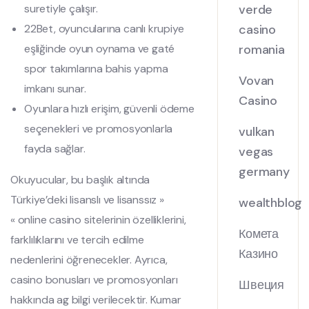
suretiyle çalışır.
verde
22Bet, oyuncularına canlı krupiye
casino
eşliğinde oyun oynama ve gaté
romania
spor takımlarına bahis yapma
Vovan
imkanı sunar.
Casino
Oyunlara hızlı erişim, güvenli ödeme
seçenekleri ve promosyonlarla
vulkan
fayda sağlar.
vegas
germany
Okuyucular, bu başlık altında
Türkiye’deki lisanslı ve lisanssız »
wealthblog
« online casino sitelerinin özelliklerini,
Комета
farklılıklarını ve tercih edilme
Казино
nedenlerini öğrenecekler. Ayrıca,
casino bonusları ve promosyonları
Швеция
hakkında ag bilgi verilecektir. Kumar