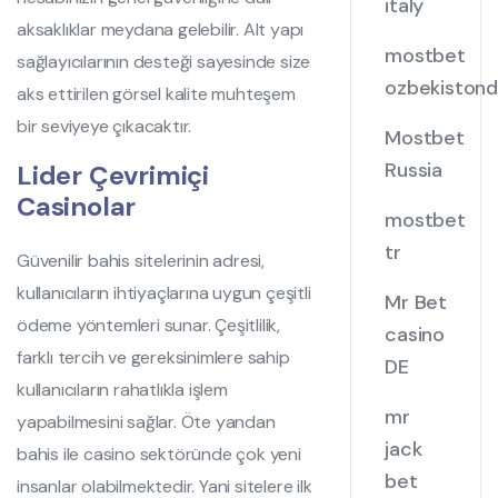
italy
aksaklıklar meydana gelebilir. Alt yapı
mostbet
sağlayıcılarının desteği sayesinde size
ozbekiston
aks ettirilen görsel kalite muhteşem
bir seviyeye çıkacaktır.
Mostbet
Russia
Lider Çevrimiçi
Casinolar
mostbet
tr
Güvenilir bahis sitelerinin adresi,
kullanıcıların ihtiyaçlarına uygun çeşitli
Mr Bet
ödeme yöntemleri sunar. Çeşitlilik,
casino
farklı tercih ve gereksinimlere sahip
DE
kullanıcıların rahatlıkla işlem
mr
yapabilmesini sağlar. Öte yandan
jack
bahis ile casino sektöründe çok yeni
bet
insanlar olabilmektedir. Yani sitelere ilk