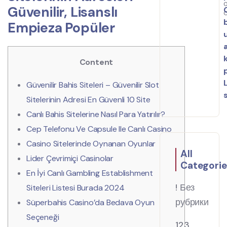
Güvenilir, Lisanslı
Empieza Popüler
Content
Güvenilir Bahis Siteleri – Güvenilir Slot
Sitelerinin Adresi En Güvenli 10 Site
Canlı Bahis Sitelerine Nasıl Para Yatırılır?
Cep Telefonu Ve Capsule Ile Canlı Casino
Casino Sitelerinde Oynanan Oyunlar
All
Lider Çevrimiçi Casinolar
Categorie
En İyi Canlı Gambling Establishment
! Без
Siteleri Listesi Burada 2024
рубрики
Süperbahis Casino’da Bedava Oyun
Seçeneği
123