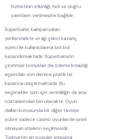
hizmetinin etkinliği, hızlı ve doğru
yanıtların verilmesine bağlıdır.
Süperbahis kampanyaları
yenilenmekte ve ilgi çekici kazanç
süreci ile kullanıcılarına bol bol
kazandırmaktadır. Süperbahis’in
çevrimsiz bonusları da ödeme kolaylığı
açısından son derece pratik bir
kazanca ulaştırmaktadır. Bu
seçenekler sizin için verimliliğin de ana
noktalarından biri olacaktır. Oyun
dalları konusunda bir diğer tavsiye
sobre sadece casino oyunları ile sınırlı
olmayan sitelerin seçilmesidir.
Türkiye’nin en popüler empieza