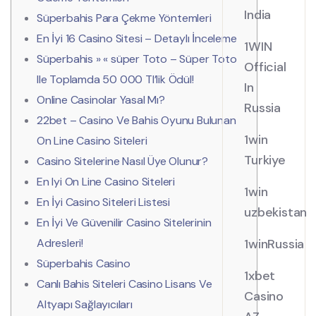
India
Süperbahis Para Çekme Yöntemleri
En İyi 16 Casino Sitesi – Detaylı İnceleme
1WIN
Süperbahis » « süper Toto – Süper Toto
Official
Ile Toplamda 50 000 Tl’lik Ödül!
In
Online Casinolar Yasal Mı?
Russia
22bet – Casino Ve Bahis Oyunu Bulunan
1win
On Line Casino Siteleri
Turkiye
Casino Sitelerine Nasıl Üye Olunur?
En Iyi On Line Casino Siteleri
1win
En İyi Casino Siteleri Listesi
uzbekistan
En İyi Ve Güvenilir Casino Sitelerinin
Adresleri!
1winRussia
Süperbahis Casino
1xbet
Canlı Bahis Siteleri Casino Lisans Ve
Casino
Altyapı Sağlayıcıları