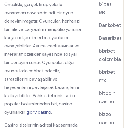
b1bet
Öncelikle, gerçek krupiyelerle
BR
oynanması sayesinde adil bir oyun
deneyimi yaşatır. Oyuncular, herhangi
Bankobet
bir hile ya da yazılım manipülasyonuna
karşı endişe etmeden oyunlarını
Basaribet
oynayabilirler. Ayrıca, canlı yayınlar ve
bbrbet
interaktif özellikler sayesinde sosyal
colombia
bir deneyim sunar. Oyuncular, diğer
oyuncularla sohbet edebilir,
bbrbet
stratejilerini paylaşabilir ve
mx
heyecanlarını paylaşarak kazançlarını
bitcoin
kutlayabilirler. Bahis sitelerinin sobre
casino
popüler bölümlerinden biri, casino
oyunlarıdır
glory casino
.
bizzo
casino
Casino sitelerinin adresi kapsamında