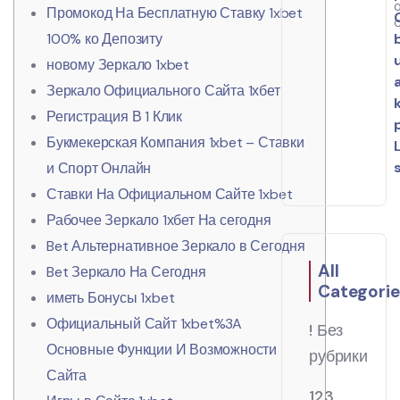
Промокод На Бесплатную Ставку 1xbet
100% ко Депозиту
новому Зеркало 1xbet
Зеркало Официального Сайта 1хбет
Регистрация В 1 Клик
Букмекерская Компания 1xbet – Ставки
и Спорт Онлайн
Ставки На Официальном Сайте 1xbet
Рабочее Зеркало 1хбет На сегодня
Bet Альтернативное Зеркало в Сегодня
All
Bet Зеркало На Сегодня
Categorie
иметь Бонусы 1xbet
Официальный Сайт 1xbet%3A
! Без
Основные Функции И Возможности
рубрики
Сайта
123