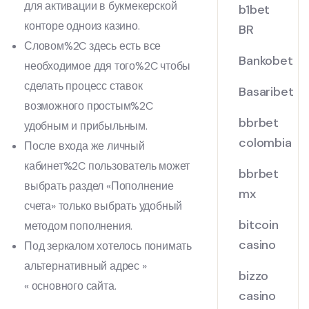
для активации в букмекерской
b1bet
конторе одноиз казино.
BR
Словом%2C здесь есть все
Bankobet
необходимое ддя того%2C чтобы
сделать процесс ставок
Basaribet
возможного простым%2C
bbrbet
удобным и прибыльным.
colombia
После входа же личный
кабинет%2C пользователь может
bbrbet
выбрать раздел «Пополнение
mx
счета» только выбрать удобный
bitcoin
методом пополнения.
casino
Под зеркалом хотелось понимать
альтернативный адрес »
bizzo
« основного сайта.
casino