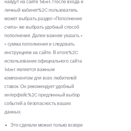
найдут на сайте 1xbet. После входа и
личный кабинет%2C пользователь
может выбрать раздел «Пополнение
счета» же выбрать удобный способ
пополнения. Далее важнее указать »
« сумма пополнения и следовать
инструкциям на сайте. В итоге%2C
использование официального сайта
1xbet является важным
компонентом для всех любителей
ставок. Он рекомендует удобный
интерфейс%2C предлинный выбор
событий а безопасность ваших
данных.
Это сделали можно только вскоре