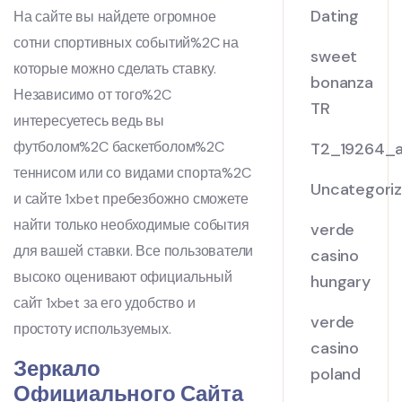
Dating
На сайте вы найдете огромное
сотни спортивных событий%2C на
sweet
которые можно сделать ставку.
bonanza
Независимо от того%2C
TR
интересуетесь ведь вы
футболом%2C баскетболом%2C
T2_19264_
теннисом или со видами спорта%2C
Uncategori
и сайте 1xbet пребезбожно сможете
найти только необходимые события
verde
для вашей ставки. Все пользователи
casino
высоко оценивают официальный
hungary
сайт 1xbet за его удобство и
verde
простоту используемых.
casino
Зеркало
poland
Официального Сайта