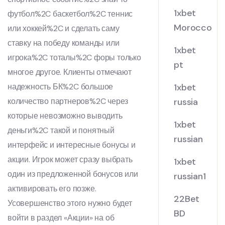
1xbet
футбол%2C баскетбол%2C теннис
Morocco
или хоккей%2C и сделать саму
ставку на победу команды или
1xbet
игрока%2C тоталы%2C форы только
pt
многое другое. Клиенты отмечают
надежность БК%2C большое
1xbet
количество партнеров%2C через
russia
которые невозможно выводить
1xbet
деньги%2C такой и понятный
russian
интерфейс и интересные бонусы и
акции. Игрок может сразу выбрать
1xbet
один из предложенной бонусов или
russian1
активировать его позже.
22Bet
Усовершенство этого нужно будет
BD
войти в раздел «Акции» на об