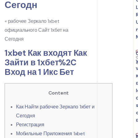
Сегодн
« рабочее Зеркало 1xbet
официального Сайт 1хбет на
Сегодня
1xbet Как входят Как
Зайти в 1хбет%2C
Вход на 1 Икс Бет
Content
Как Найти рабочее Зеркало 1хбет и
Сегодня
Регистрация
Мобильные Приложения 1xbet