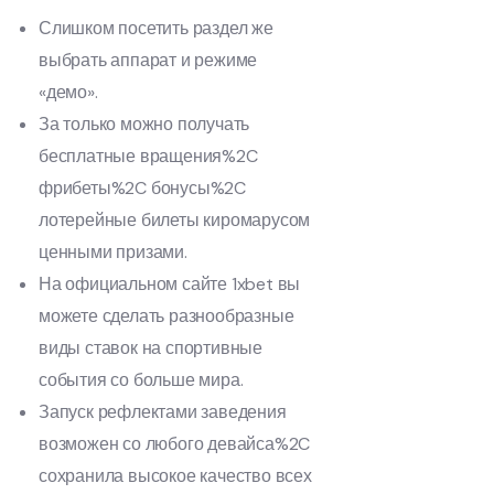
Слишком посетить раздел же
выбрать аппарат и режиме
«демо».
За только можно получать
бесплатные вращения%2C
фрибеты%2C бонусы%2C
лотерейные билеты киромарусом
ценными призами.
На официальном сайте 1xbet вы
можете сделать разнообразные
виды ставок на спортивные
события со больше мира.
Запуск рефлектами заведения
возможен со любого девайса%2C
сохранила высокое качество всех