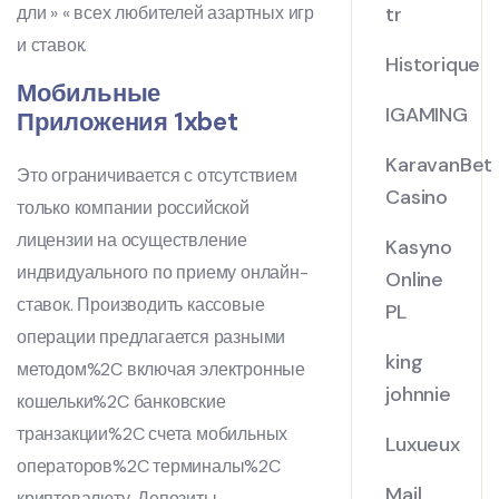
дли » « всех любителей азартных игр
tr
и ставок.
Historique
Мобильные
IGAMING
Приложения 1xbet
KaravanBet
Это ограничивается с отсутствием
Casino
только компании российской
лицензии на осуществление
Kasyno
индвидуального по приему онлайн-
Online
ставок. Производить кассовые
PL
операции предлагается разными
king
методом%2C включая электронные
johnnie
кошельки%2C банковские
транзакции%2C счета мобильных
Luxueux
операторов%2C терминалы%2C
Mail
криптовалюту. Депозиты