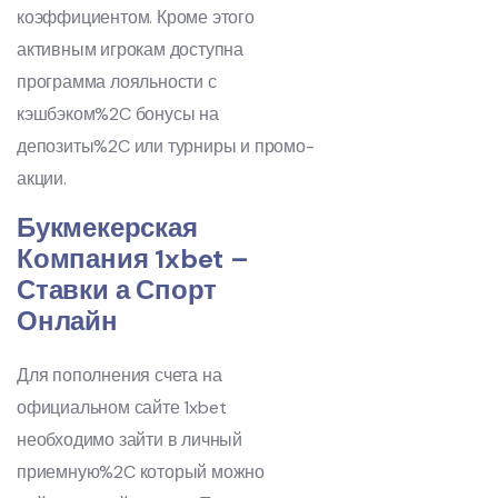
коэффициентом. Кроме этого
активным игрокам доступна
программа лояльности с
кэшбэком%2C бонусы на
депозиты%2C или турниры и промо-
акции.
Букмекерская
Компания 1xbet –
Ставки а Спорт
Онлайн
Для пополнения счета на
официальном сайте 1xbet
необходимо зайти в личный
приемную%2C который можно