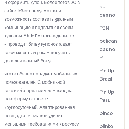
и оформить купон. Более того%2C в
au
сайте 1xBet предусмотрена
casino
возможность составить удачным
комбинацию и поделиться своим
PBN
купоном. БК 1x Bet еженедельно »
pelican
« проводит битву купонов а дает
casino
возможность игрокам получить
PL
дополнительный бонус.
Pin Up
что особенно порадует мобильных
Brazil
пользователей. С мобильной
версией а приложением вход на
Pin Up
платформу откроется
Peru
круглосуточный. Адаптированная
pinco
площадка эксклавов удивит
меньшими требованиями к ресурсу
plinko