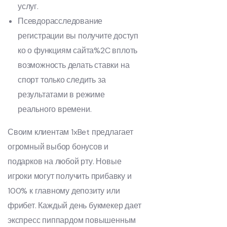
услуг.
Псевдорасследование
регистрации вы получите доступ
ко о функциям сайта%2C вплоть
возможность делать ставки на
спорт только следить за
результатами в режиме
реального времени.
Своим клиентам 1xBet предлагает
огромный выбор бонусов и
подарков на любой рту. Новые
игроки могут получить прибавку и
100% к главному депозиту или
фрибет. Каждый день букмекер дает
экспресс пиппардом повышенным