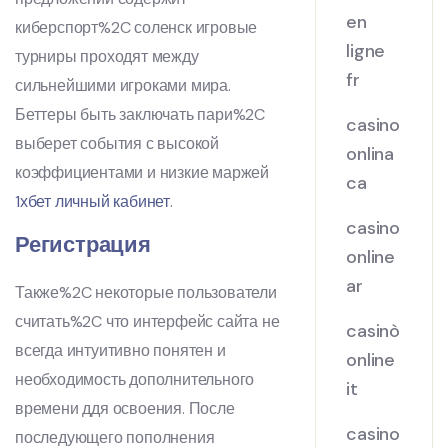
en
киберспорт%2C соленск игровые
ligne
турниры проходят между
fr
сильнейшими игроками мира.
Беттеры быть заключать пари%2C
casino
выберет события с высокой
onlina
коэффициентами и низкие маржей
ca
1хбет личный кабинет
.
casino
Регистрация
online
ar
Также%2C некоторые пользователи
считать%2C что интерфейс сайта не
casinò
всегда интуитивно понятен и
online
необходимость дополнительного
it
времени ддя освоения. После
casino
последующего пополнения