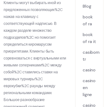
Клиенты могут выбирать иной из
Blog
предложенных позволяющих%2C
нажав на клавишу с
book
соответствующей надписью. В
of ra
каждом разделе множество
book
подразделов%2C но помогает
of ra it
определиться киромарусом
приоритетами. Клиенты быть
casibom
соревноваться с виртуальными или
tr
живыми соперниками%2C между
casino
собой%2C ставились ставки на
мировых турниры%2C
casino
еврокубки%2C раунды между
en
региональными командами.
ligne
Большое разнообразие
casino
предложений содержит