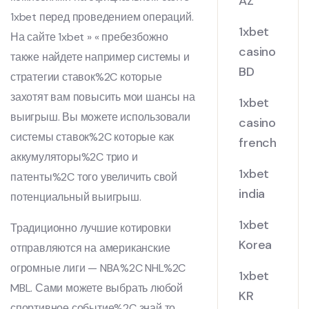
AZ
1xbet перед проведением операций.
1xbet
На сайте 1xbet » « пребезбожно
casino
также найдете например системы и
BD
стратегии ставок%2C которые
захотят вам повысить мои шансы на
1xbet
выигрыш. Вы можете использовали
casino
системы ставок%2C которые как
french
аккумуляторы%2C трио и
1xbet
патенты%2C того увеличить свой
india
потенциальный выигрыш.
1xbet
Традиционно лучшие котировки
Korea
отправляются на американские
огромные лиги — NBA%2C NHL%2C
1xbet
MBL. Сами можете выбрать любой
KR
спортивное событие%2C знай то