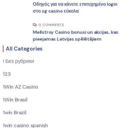
Οδηγός για να κάνετε επιτυχημένο login
στο sg casino εύκολα
0 COMMENTS
Mellstroy Casino bonusi un akcijas, kas
pieejamas Latvijas spēlētājiem
All Categories
! Без рубрики
123
1Win AZ Casino
1Win Brasil
1win Brazil
1win casino spanish