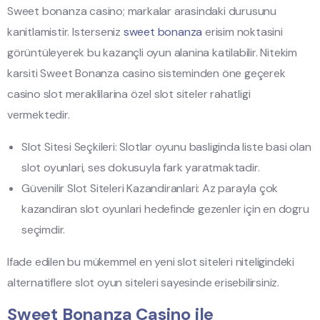
Sweet bonanza casino; markalar arasindaki durusunu
kanitlamistir. Isterseniz
sweet bonanza
erisim noktasini
görüntüleyerek bu kazançli oyun alanina katilabilir. Nitekim
karsiti Sweet Bonanza casino sisteminden öne geçerek
casino slot meraklilarina özel slot siteler rahatligi
vermektedir.
Slot Sitesi Seçkileri: Slotlar oyunu basliginda liste basi olan
slot oyunlari, ses dokusuyla fark yaratmaktadir.
Güvenilir Slot Siteleri Kazandiranlari: Az parayla çok
kazandiran slot oyunlari hedefinde gezenler için en dogru
seçimdir.
Ifade edilen bu mükemmel en yeni slot siteleri niteligindeki
alternatiflere slot oyun siteleri sayesinde erisebilirsiniz.
Sweet Bonanza Casino ile