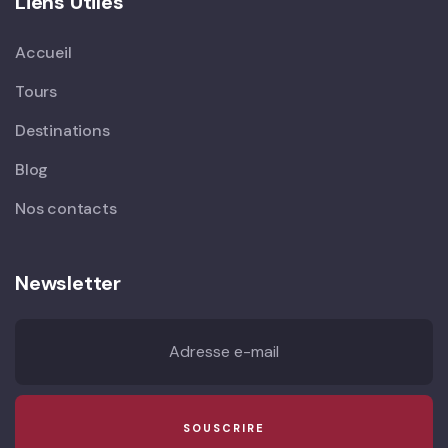
Liens Utiles
Accueil
Tours
Destinations
Blog
Nos contacts
Newsletter