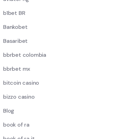
b1bet BR
Bankobet
Basaribet
bbrbet colombia
bbrbet mx
bitcoin casino
bizzo casino
Blog
book of ra
book of ra it