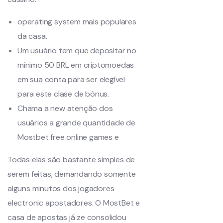
operating system mais populares
da casa.
Um usuário tem que depositar no
mínimo 50 BRL em criptomoedas
em sua conta para ser elegível
para este clase de bônus.
Chama a new atenção dos
usuários a grande quantidade de
Mostbet free online games e
Todas elas são bastante simples de
serem feitas, demandando somente
alguns minutos dos jogadores
electronic apostadores. O MostBet e
casa de apostas já ze consolidou