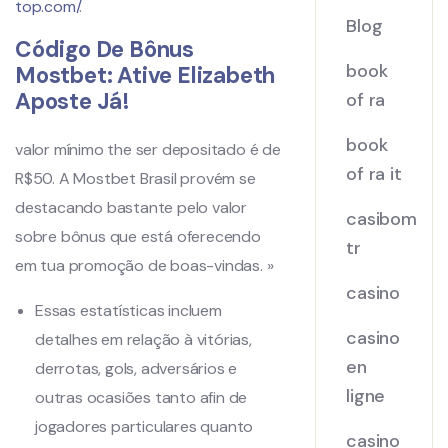
top.com/
.
Blog
Código De Bônus
book
Mostbet: Ative Elizabeth
Aposte Já!
of ra
book
valor mínimo the ser depositado é de
of ra it
R$50. A Mostbet Brasil provém se
destacando bastante pelo valor
casibom
sobre bônus que está oferecendo
tr
em tua promoção de boas-vindas. »
casino
Essas estatísticas incluem
casino
detalhes em relação à vitórias,
en
derrotas, gols, adversários e
ligne
outras ocasiões tanto afin de
jogadores particulares quanto
casino