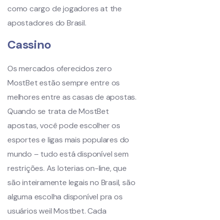
como cargo de jogadores at the
apostadores do Brasil.
Cassino
Os mercados oferecidos zero
MostBet estão sempre entre os
melhores entre as casas de apostas.
Quando se trata de MostBet
apostas, você pode escolher os
esportes e ligas mais populares do
mundo – tudo está disponível sem
restrições. As loterias on-line, que
são inteiramente legais no Brasil, são
alguma escolha disponível pra os
usuários weil Mostbet. Cada