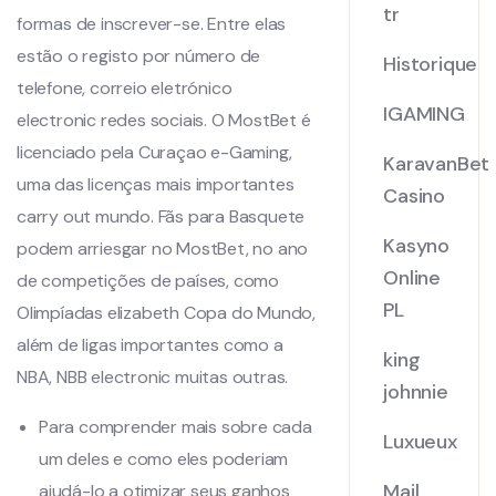
tr
formas de inscrever-se. Entre elas
estão o registo por número de
Historique
telefone, correio eletrónico
IGAMING
electronic redes sociais. O MostBet é
licenciado pela Curaçao e-Gaming,
KaravanBet
uma das licenças mais importantes
Casino
carry out mundo. Fãs para Basquete
Kasyno
podem arriesgar no MostBet, no ano
Online
de competições de países, como
PL
Olimpíadas elizabeth Copa do Mundo,
além de ligas importantes como a
king
NBA, NBB electronic muitas outras.
johnnie
Para comprender mais sobre cada
Luxueux
um deles e como eles poderiam
Mail
ajudá-lo a otimizar seus ganhos