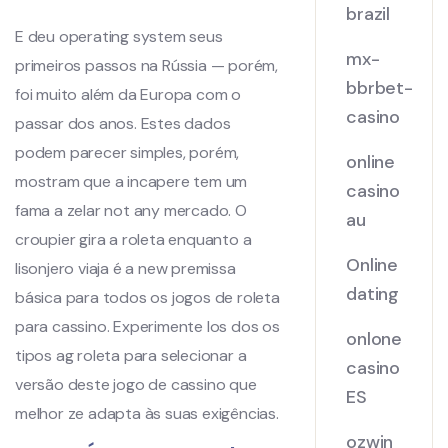
brazil
E deu operating system seus
mx-
primeiros passos na Rússia — porém,
bbrbet-
foi muito além da Europa com o
casino
passar dos anos. Estes dados
podem parecer simples, porém,
online
mostram que a incapere tem um
casino
fama a zelar not any mercado. O
au
croupier gira a roleta enquanto a
Online
lisonjero viaja é a new premissa
dating
básica para todos os jogos de roleta
para cassino. Experimente los dos os
onlone
tipos ag roleta para selecionar a
casino
versão deste jogo de cassino que
ES
melhor ze adapta às suas exigências.
ozwin