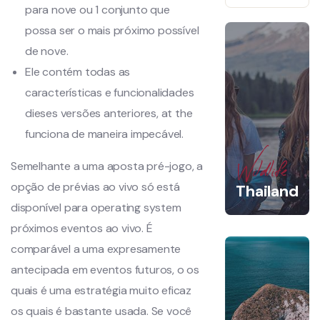
para nove ou 1 conjunto que
possa ser o mais próximo possível
de nove.
Ele contém todas as
características e funcionalidades
dieses versões anteriores, at the
funciona de maneira impecável.
Semelhante a uma aposta pré-jogo, a
Wildlife
opção de prévias ao vivo só está
Thailand
disponível para operating system
próximos eventos ao vivo. É
comparável a uma expresamente
antecipada em eventos futuros, o os
quais é uma estratégia muito eficaz
os quais é bastante usada. Se você