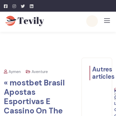
Autres
Aymen
Aventure
articles
« mostbet Brasil
Apostas
Esportivas E
Cassino On The