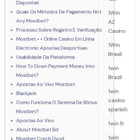
Disponível
Quais Os Métodos De Pagamento Not
1Win
Any Mostbet?
AZ
Processo Sobre Registro E Verificação
Casino
Mostbet » « Online Casino Em Linha
1Win
Electronic Apostas Desportivas
Brasil
Usabilidade Da Plataforma
How To Down Payment Money Into
1win
Mostbet?
Brazil
Apostas Ao Vivo Mostbet
1win
Blackjack
casino
Como Funciona O Sistema De Bônus
spanish
Mostbet?
Apostas Ao Vivo
1win fr
About Mostbet Bd
1win
Mostbet Czech Úvod