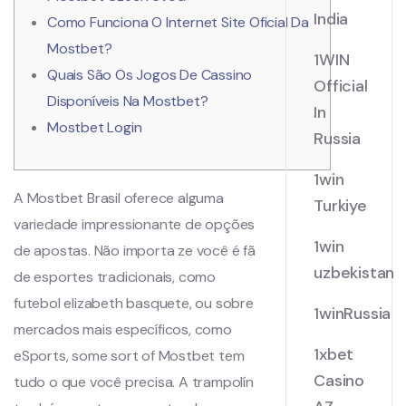
India
Como Funciona O Internet Site Oficial Da
Mostbet?
1WIN
Quais São Os Jogos De Cassino
Official
Disponíveis Na Mostbet?
In
Mostbet Login
Russia
1win
A Mostbet Brasil oferece alguma
Turkiye
variedade impressionante de opções
1win
de apostas. Não importa ze você é fã
uzbekistan
de esportes tradicionais, como
futebol elizabeth basquete, ou sobre
1winRussia
mercados mais específicos, como
1xbet
eSports, some sort of Mostbet tem
Casino
tudo o que você precisa. A trampolín