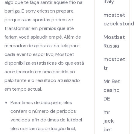
italy
algo que te faça sentir aquele frio na
barriga. E sony ericsson prepare,
mostbet
porque suas apostas podem ze
ozbekiston
transformar em prêmios que até
Mostbet
fariam você aplaudir em pé. Além de
Russia
mercados de apostas, na tela para
cada evento esportivo, Mostbet
mostbet
disponibiliza estatísticas do que está
tr
acontecendo em uma partida ao
palpitante e o resultado atualizado
Mr Bet
em tempo actual.
casino
DE
Para times de basquete, eles
contam o número de períodos
mr
vencidos, afin de times de futebol
jack
eles contam a pontuação final,
bet