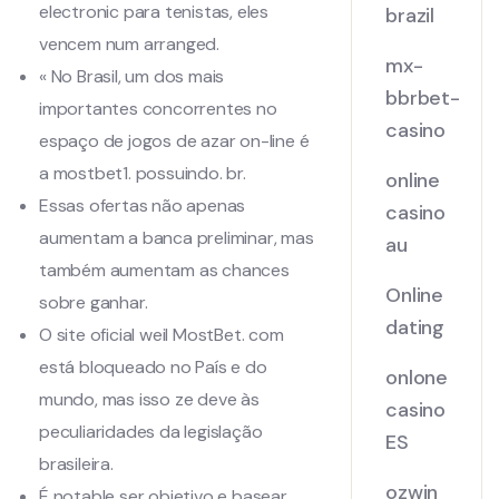
electronic para tenistas, eles
brazil
vencem num arranged.
mx-
« No Brasil, um dos mais
bbrbet-
importantes concorrentes no
casino
espaço de jogos de azar on-line é
a mostbet1. possuindo. br.
online
Essas ofertas não apenas
casino
aumentam a banca preliminar, mas
au
também aumentam as chances
Online
sobre ganhar.
dating
O site oficial weil MostBet. com
está bloqueado no País e do
onlone
mundo, mas isso ze deve às
casino
peculiaridades da legislação
ES
brasileira.
ozwin
É notable ser objetivo e basear