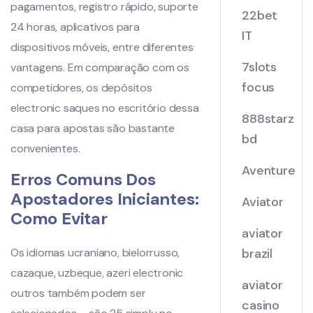
pagamentos, registro rápido, suporte
22bet
24 horas, aplicativos para
IT
dispositivos móveis, entre diferentes
7slots
vantagens. Em comparação com os
focus
competidores, os depósitos
electronic saques no escritório dessa
888starz
casa para apostas são bastante
bd
convenientes.
Aventure
Erros Comuns Dos
Apostadores Iniciantes:
Aviator
Como Evitar
aviator
Os idiomas ucraniano, bielorrusso,
brazil
cazaque, uzbeque, azeri electronic
aviator
outros também podem ser
casino