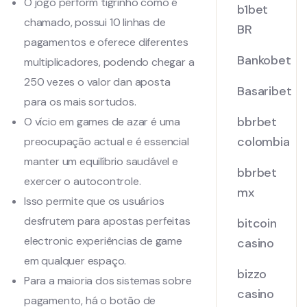
O jogo perform tigrinho como é
b1bet
chamado, possui 10 linhas de
BR
pagamentos e oferece diferentes
Bankobet
multiplicadores, podendo chegar a
250 vezes o valor dan aposta
Basaribet
para os mais sortudos.
bbrbet
O vício em games de azar é uma
colombia
preocupação actual e é essencial
manter um equilíbrio saudável e
bbrbet
exercer o autocontrole.
mx
Isso permite que os usuários
desfrutem para apostas perfeitas
bitcoin
electronic experiências de game
casino
em qualquer espaço.
bizzo
Para a maioria dos sistemas sobre
casino
pagamento, há o botão de