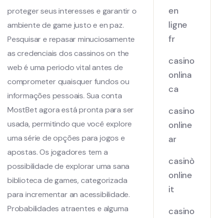
en
proteger seus interesses e garantir o
ligne
ambiente de game justo e en paz.
fr
Pesquisar e repasar minuciosamente
as credenciais dos cassinos on the
casino
web é uma periodo vital antes de
onlina
comprometer quaisquer fundos ou
ca
informações pessoais. Sua conta
MostBet agora está pronta para ser
casino
usada, permitindo que você explore
online
uma série de opções para jogos e
ar
apostas. Os jogadores tem a
casinò
possibilidade de explorar uma sana
online
biblioteca de games, categorizada
it
para incrementar an acessibilidade.
Probabilidades atraentes e alguma
casino