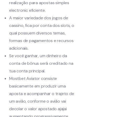
realização para apostas simples
electronic eficiente.
A maior variedade dos jogos de
cassino, fica por conta dos slots, o
qual possuem diversos temas,
formas de pagamentos e recursos
adicionais.
Se você ganhar, um dinheiro da
conta de bônus será creditado na
tua conta principal.
Mostbet Aviator consiste
basicamente em produzir uma
aposta e acompanhar o trajeto de
um avião, conforme o avião vai
decolar o valor apostado ajajai
aumentando progressivamente