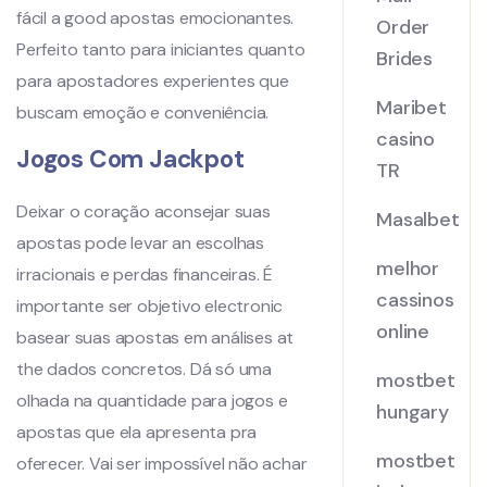
fácil a good apostas emocionantes.
Order
Perfeito tanto para iniciantes quanto
Brides
para apostadores experientes que
Maribet
buscam emoção e conveniência.
casino
Jogos Com Jackpot
TR
Deixar o coração aconsejar suas
Masalbet
apostas pode levar an escolhas
melhor
irracionais e perdas financeiras. É
cassinos
importante ser objetivo electronic
online
basear suas apostas em análises at
the dados concretos. Dá só uma
mostbet
olhada na quantidade para jogos e
hungary
apostas que ela apresenta pra
mostbet
oferecer. Vai ser impossível não achar