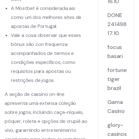
16.10
A Mostbet é considerada asi
DONE
como um dos melhores sites de
241498
apostas de Portugal.
17.10
Vale a cosa observar que esses
bônus são con frequenza
focus
acompanhados de termos e
basari
condições específicos, como
fortune
requisitos para apostas ou
tiger
restrições de jogos.
brazil
A seção de cassino on-line
Gama
apresenta uma extensa coleção
Casino
sobre jogos, incluindo caça-níqueis,
pôquer, roleta e opções de crupiê ao
glory-
vivo, garantindo entretenimento
casinos